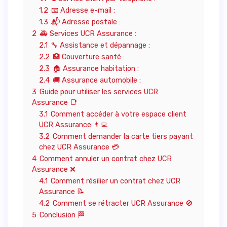
1.2
📧 Adresse e-mail :
1.3
📬 Adresse postale :
2
🚑 Services UCR Assurance :
2.1
🔧 Assistance et dépannage :
2.2
🏥 Couverture santé :
2.3
🏠 Assurance habitation :
2.4
🚚 Assurance automobile :
3
Guide pour utiliser les services UCR
Assurance 📑
3.1
Comment accéder à votre espace client
UCR Assurance 👨‍💻
3.2
Comment demander la carte tiers payant
chez UCR Assurance 💳
4
Comment annuler un contrat chez UCR
Assurance ❌
4.1
Comment résilier un contrat chez UCR
Assurance 📝
4.2
Comment se rétracter UCR Assurance 🚫
5
Conclusion 🏁