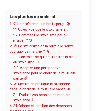
Les plus lus ce mois-ci
1
💡 Le stoïcisme : un bref aperçu 📚
1.1
Qu’est-ce que le stoïcisme ? 🤔
1.2
Comment le stoïcisme peut-il
m’aider ? 🧩
2
💭 Le stoïcisme et la mutuelle santé :
pourquoi ça marche ? 🔄
2.1
Contrôler ce qui peut l’être : la clé
du stoïcisme 🗝️
2.2
Adopter une perspective
stoïcienne pour le choix de la mutuelle
santé 🌈
3
🛠️ Mettre en pratique le stoïcisme
dans le choix de la mutuelle santé 🎯
3.1
Évaluer vos besoins de manière
stoïcienne 🎚️
4
Stoïcisme et gestion des dépenses