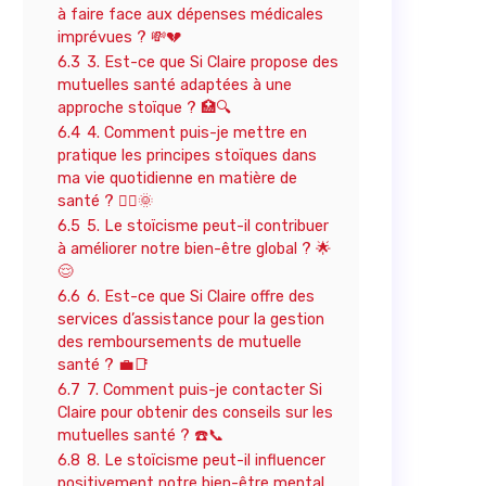
à faire face aux dépenses médicales
imprévues ? 💸💔
6.3
3. Est-ce que Si Claire propose des
mutuelles santé adaptées à une
approche stoïque ? 🏥🔍
6.4
4. Comment puis-je mettre en
pratique les principes stoïques dans
ma vie quotidienne en matière de
santé ? 🧘‍♀️🌞
6.5
5. Le stoïcisme peut-il contribuer
à améliorer notre bien-être global ? 🌟
😌
6.6
6. Est-ce que Si Claire offre des
services d’assistance pour la gestion
des remboursements de mutuelle
santé ? 💼📑
6.7
7. Comment puis-je contacter Si
Claire pour obtenir des conseils sur les
mutuelles santé ? ☎️📞
6.8
8. Le stoïcisme peut-il influencer
positivement notre bien-être mental