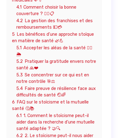
médicales 💸💊
4.1
Comment choisir la bonne
couverture ? 🤷‍♂️📋
4.2
La gestion des franchises et des
remboursements 💵💳
5
Les bénéfices d’une approche stoïque
en matière de santé 🌿💪
5.1
Accepter les aléas de la santé 🤷‍♀️
🌦️
5.2
Pratiquer la gratitude envers notre
santé 🙏❤️
5.3
Se concentrer sur ce qui est en
notre contrôle 🎯⚖️
5.4
Faire preuve de résilience face aux
difficultés de santé 🤕🌈
6
FAQ sur le stoïcisme et la mutuelle
santé 🤔📚
6.1
1. Comment le stoïcisme peut-il
aider dans la recherche d’une mutuelle
santé adaptée ? 🤝🔍
6.2
2. Le stoïcisme peut-il nous aider