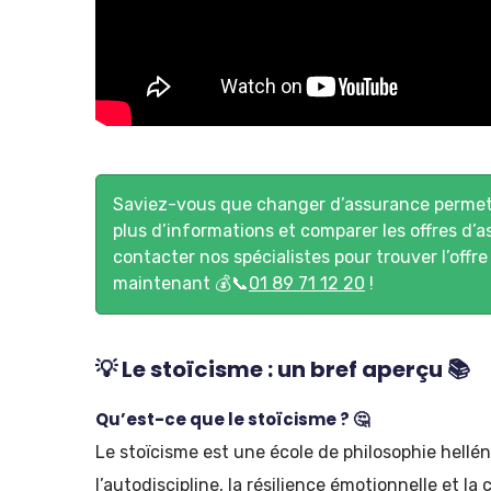
Saviez-vous que changer d’assurance permet 
plus d’informations et comparer les offres d’a
contacter nos spécialistes pour trouver l’offre
maintenant 💰📞
01 89 71 12 20
!
💡 Le stoïcisme : un bref aperçu 📚
Qu’est-ce que le stoïcisme ? 🤔
Le stoïcisme est une école de philosophie hellé
l’autodiscipline, la résilience émotionnelle et la