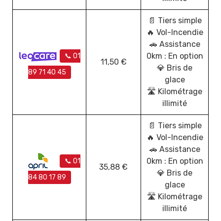
📄 Tiers simple
🔥 Vol-Incendie
🚗 Assistance
0km : En option
📞 01
11,50 €
💎 Bris de
89 71 40 45
glace
🛣️ Kilométrage
illimité
📄 Tiers simple
🔥 Vol-Incendie
🚗 Assistance
0km : En option
📞 01
35,88 €
💎 Bris de
84 80 17 89
glace
🛣️ Kilométrage
illimité