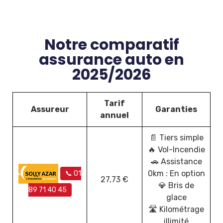
Notre comparatif
assurance auto en
2025/2026
Tarif
Assureur
Garanties
annuel
📄 Tiers simple
🔥 Vol-Incendie
🚗 Assistance
0km : En option
📞 01
27,73 €
💎 Bris de
89 71 40 45
glace
🛣️ Kilométrage
illimité