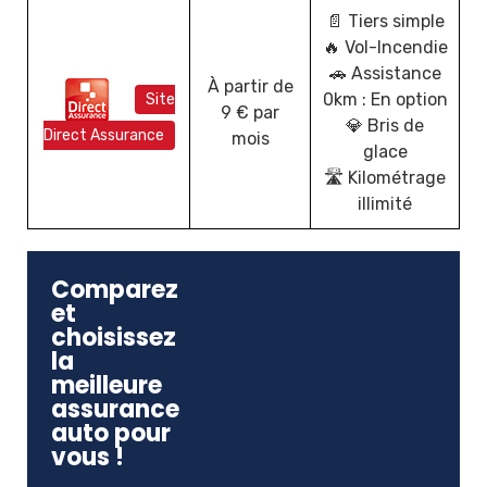
📄 Tiers simple
🔥 Vol-Incendie
🚗 Assistance
À partir de
0km : En option
Site
9 € par
💎 Bris de
Direct Assurance
mois
glace
🛣️ Kilométrage
illimité
Comparez
et
choisissez
la
meilleure
assurance
auto pour
vous !