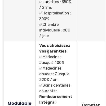
✅Lunettes : 350€
/ 2 ans
✅Hospitalisation :
300%
✅Chambre
individuelle : 80€
/ jour
Vous choisissez
vos garanties
✅Médecins :
Jusqu’à 400%
✅Médecines
douces : Jusqu’à
220€ / an
✅Soins dentaires
courants :
Remboursement
Intégral
Modulable
Comptez