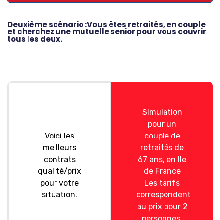
Deuxième scénario :Vous êtes retraités, en couple
et cherchez une mutuelle senior pour vous couvrir
tous les deux.
Simulation
pour un
Voici les
couple de
meilleurs
retraités de
contrats
67 ans, en Ile
qualité/prix
de France
pour votre
Les tarifs
situation.
correspondent
au prix pour 2
personnes.