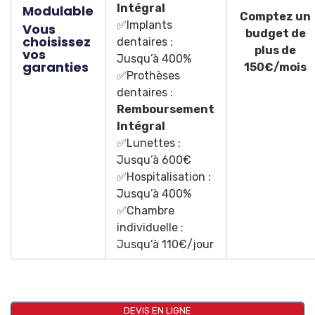
Intégral
Modulable
Comptez un
✅Implants
Vous
budget de
choisissez
dentaires :
plus de
vos
Jusqu’à 400%
garanties
150€/mois
✅Prothèses
dentaires :
Remboursement
Intégral
✅Lunettes :
Jusqu’à 600€
✅Hospitalisation :
Jusqu’à 400%
✅Chambre
individuelle :
Jusqu’à 110€/jour
DEVIS EN LIGNE