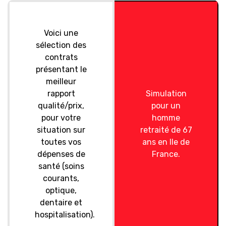
Voici une
sélection des
contrats
présentant le
meilleur
rapport
Simulation
qualité/prix,
pour un
pour votre
homme
situation sur
retraité de 67
toutes vos
ans en Ile de
dépenses de
France.
santé (soins
courants,
optique,
dentaire et
hospitalisation).