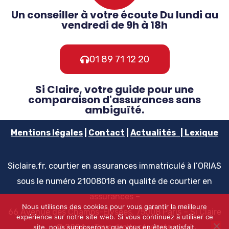
Un conseiller à votre écoute Du lundi au
vendredi de 9h à 18h
01 89 71 12 20
Si Claire, votre guide pour une
comparaison d'assurances sans
ambiguïté.
Mentions
légales
|
Contact
|
Actualités
|
Lexique
Siclaire.fr, courtier en assurances immatriculé à l’ORIAS
sous le numéro 21008018 en qualité de courtier en
assurances –
Nous utilisons des cookies pour vous garantir la meilleure
66 Avenue des Champs-Elysées, 75008 Paris – Si Claire
expérience sur notre site web. Si vous continuez à utiliser ce
© 2024 – Tous droits réservés
site, nous supposerons que vous en êtes satisfait.