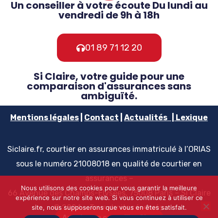
Un conseiller à votre écoute Du lundi au
vendredi de 9h à 18h
01 89 71 12 20
Si Claire, votre guide pour une
comparaison d'assurances sans
ambiguïté.
Mentions
légales
|
Contact
|
Actualités
|
Lexique
Siclaire.fr, courtier en assurances immatriculé à l’ORIAS
sous le numéro 21008018 en qualité de courtier en
assurances –
Nous utilisons des cookies pour vous garantir la meilleure
66 Avenue des Champs-Elysées, 75008 Paris – Si Claire
expérience sur notre site web. Si vous continuez à utiliser ce
© 2024 – Tous droits réservés
site, nous supposerons que vous en êtes satisfait.
Appelez un conseiller Si