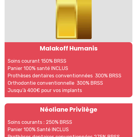
Malakoff Humanis
Soins courant 150% BRSS
Panier 100% santé INCLUS
Prothèses dentaires conventionnées 300% BRSS
Orthodontie conventionnelle 300% BRSS
Jusqu’à 400€ pour vos implants
Néoliane Privilège
Soins courants : 250% BRSS
Panier 100% Santé INCLUS
Prothèses dentaires conventionnées 275% BRSS