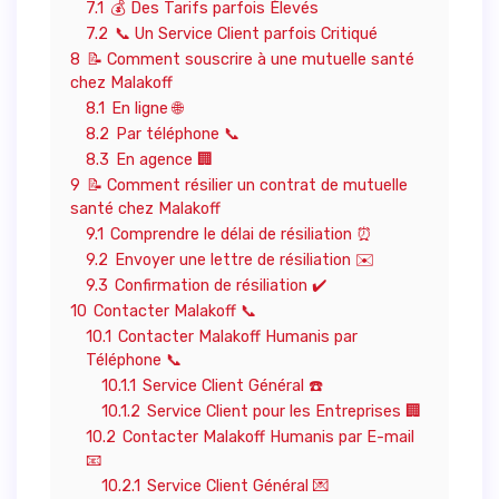
7.1
💰 Des Tarifs parfois Élevés
7.2
📞 Un Service Client parfois Critiqué
8
📝 Comment souscrire à une mutuelle santé
chez Malakoff
8.1
En ligne 🌐
8.2
Par téléphone 📞
8.3
En agence 🏢
9
📝 Comment résilier un contrat de mutuelle
santé chez Malakoff
9.1
Comprendre le délai de résiliation ⏰
9.2
Envoyer une lettre de résiliation ✉️
9.3
Confirmation de résiliation ✔️
10
Contacter Malakoff 📞
10.1
Contacter Malakoff Humanis par
Téléphone 📞
10.1.1
Service Client Général ☎️
10.1.2
Service Client pour les Entreprises 🏢
10.2
Contacter Malakoff Humanis par E-mail
📧
10.2.1
Service Client Général 💌