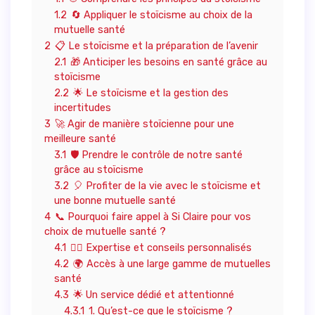
1.2
🔄 Appliquer le stoïcisme au choix de la
mutuelle santé
2
📋 Le stoïcisme et la préparation de l’avenir
2.1
🎁 Anticiper les besoins en santé grâce au
stoïcisme
2.2
🌟 Le stoïcisme et la gestion des
incertitudes
3
🚀 Agir de manière stoïcienne pour une
meilleure santé
3.1
🛡️ Prendre le contrôle de notre santé
grâce au stoïcisme
3.2
🎈 Profiter de la vie avec le stoïcisme et
une bonne mutuelle santé
4
📞 Pourquoi faire appel à Si Claire pour vos
choix de mutuelle santé ?
4.1
🕵️‍♀️ Expertise et conseils personnalisés
4.2
🌍 Accès à une large gamme de mutuelles
santé
4.3
🌟 Un service dédié et attentionné
4.3.1
1. Qu’est-ce que le stoïcisme ?