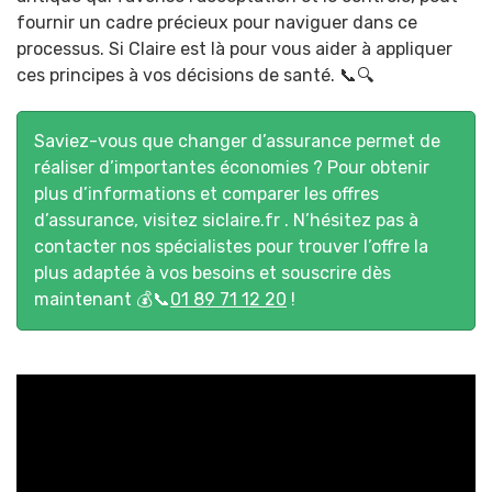
fournir un cadre précieux pour naviguer dans ce
processus. Si Claire est là pour vous aider à appliquer
ces principes à vos décisions de santé. 📞🔍
Saviez-vous que changer d’assurance permet de
réaliser d’importantes économies ? Pour obtenir
plus d’informations et comparer les offres
d’assurance, visitez
siclaire.fr
. N’hésitez pas à
contacter nos spécialistes pour trouver l’offre la
plus adaptée à vos besoins et souscrire dès
maintenant 💰📞
01 89 71 12 20
!