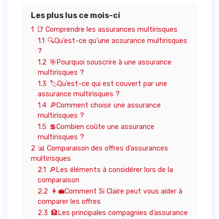
Les plus lus ce mois-ci
1
📑 Comprendre les assurances multirisques
1.1
🔍Qu’est-ce qu’une assurance multirisques
?
1.2
🎯Pourquoi souscrire à une assurance
multirisques ?
1.3
🏷️Qu’est-ce qui est couvert par une
assurance multirisques ?
1.4
🔎Comment choisir une assurance
multirisques ?
1.5
💲Combien coûte une assurance
multirisques ?
2
📊 Comparaison des offres d’assurances
multirisques
2.1
🔎Les éléments à considérer lors de la
comparaison
2.2
👩‍💼Comment Si Claire peut vous aider à
comparer les offres
2.3
🏦Les principales compagnies d’assurance