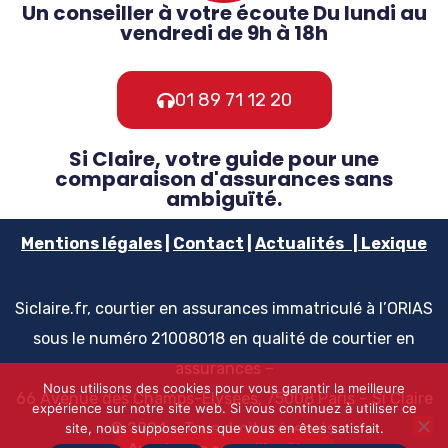
Un conseiller à votre écoute Du lundi au
vendredi de 9h à 18h
01 89 71 12 20
Si Claire, votre guide pour une
comparaison d'assurances sans
ambiguïté.
Mentions
légales
|
Contact
|
Actualités
|
Lexique
Siclaire.fr, courtier en assurances immatriculé à l’ORIAS
sous le numéro 21008018 en qualité de courtier en
assurances –
Nous utilisons des cookies pour vous garantir la meilleure
66 Avenue des Champs-Elysées, 75008 Paris – Si Claire
expérience sur notre site web. Si vous continuez à utiliser ce
© 2024 – Tous droits réservés
site, nous supposerons que vous en êtes satisfait.