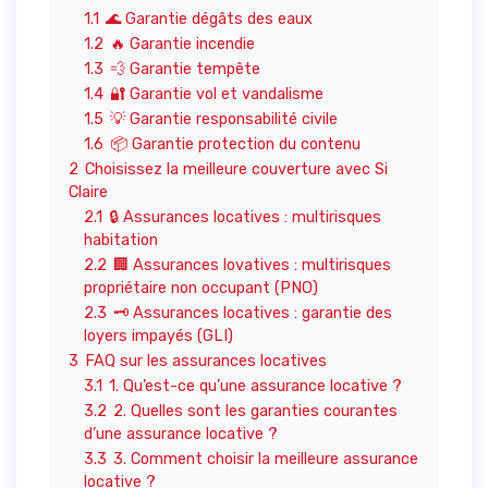
1.1
🌊 Garantie dégâts des eaux
1.2
🔥 Garantie incendie
1.3
💨 Garantie tempête
1.4
🔐 Garantie vol et vandalisme
1.5
💡 Garantie responsabilité civile
1.6
📦 Garantie protection du contenu
2
Choisissez la meilleure couverture avec Si
Claire
2.1
🔒 Assurances locatives : multirisques
habitation
2.2
🏢 Assurances lovatives : multirisques
propriétaire non occupant (PNO)
2.3
🗝️ Assurances locatives : garantie des
loyers impayés (GLI)
3
FAQ sur les assurances locatives
3.1
1. Qu’est-ce qu’une assurance locative ?
3.2
2. Quelles sont les garanties courantes
d’une assurance locative ?
3.3
3. Comment choisir la meilleure assurance
locative ?