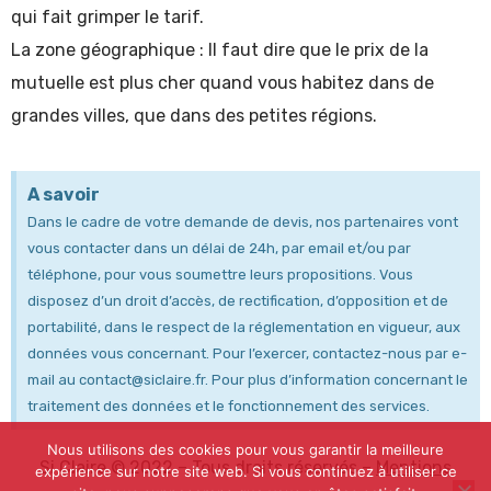
qui fait grimper le tarif.
La zone géographique : Il faut dire que le prix de la
mutuelle est plus cher quand vous habitez dans de
grandes villes, que dans des petites régions.
A savoir
Dans le cadre de votre demande de devis, nos partenaires vont
vous contacter dans un délai de 24h, par email et/ou par
téléphone, pour vous soumettre leurs propositions. Vous
disposez d’un droit d’accès, de rectification, d’opposition et de
portabilité, dans le respect de la réglementation en vigueur, aux
données vous concernant. Pour l’exercer, contactez-nous par e-
mail au
contact@siclaire.fr
. Pour plus d’information concernant le
traitement des données et le fonctionnement des services.
Nous utilisons des cookies pour vous garantir la meilleure
Si Claire © 2022 – Tous droits réservés –
Mentions
expérience sur notre site web. Si vous continuez à utiliser ce